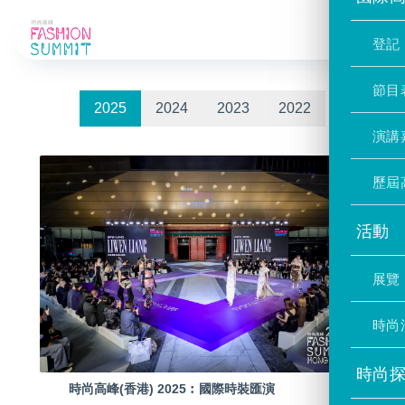
活動相簿
登記
節目
2025
2024
2023
2022
演講
歷屆
活動
展覽
時尚
時尚
時尚高峰(香港) 2025︰國際時裝匯演