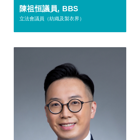
陳祖恒議員, BBS
立法會議員（紡織及製衣界）