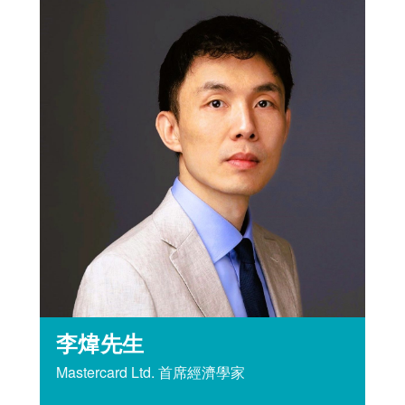
李煒先生
Mastercard Ltd. 首席經濟學家