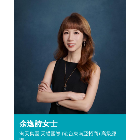
余逸詩女士
淘天集團 天貓國際 (港台東南亞招商) 高級經
理