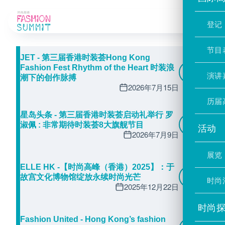
媒体报导
登记
节目
JET - 第三届香港时装荟Hong Kong
Fashion Fest Rhythm of the Heart 时装浪
演讲
潮下的创作脉搏
2026年7月15日
历届
星岛头条 - 第三届香港时装荟启动礼举行 罗
淑佩 : 非常期待时装荟8大旗舰节目
活动
2026年7月9日
展览
ELLE HK -【时尚高峰（香港）2025】：于
故宫文化博物馆绽放永续时尚光芒
时尚
2025年12月22日
时尚
Fashion United - Hong Kong’s fashion