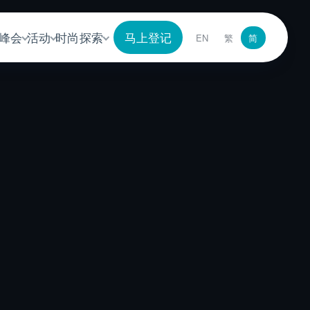
峰会
活动
时尚探索
马上登记
EN
繁
简