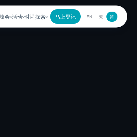
峰会
活动
时尚探索
马上登记
EN
繁
简